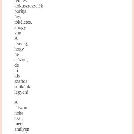
fedi és
kókuszreszelék
borítja,
úgy
tökéletes,
ahogy
van.
A
lényeg,
hogy
ne
elázott,
de
jó
kis
szaftos
sütikénk
legyen!
A
látszan
néha
csal,
mert
amilyen