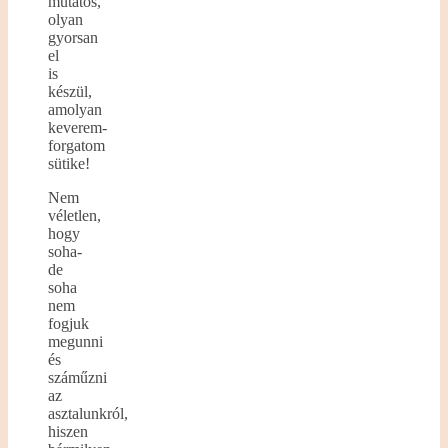
mutatós,
olyan
gyorsan
el
is
készül,
amolyan
keverem-
forgatom
sütike!
Nem
véletlen,
hogy
soha-
de
soha
nem
fogjuk
megunni
és
száműzni
az
asztalunkról,
hiszen