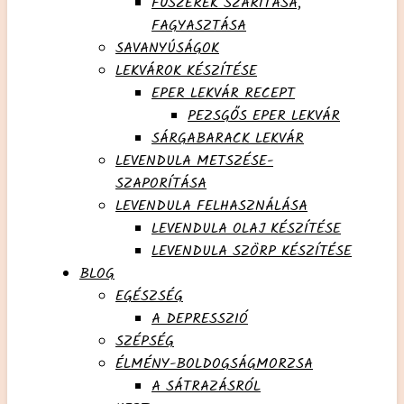
FŰSZEREK SZÁRÍTÁSA,
FAGYASZTÁSA
SAVANYÚSÁGOK
LEKVÁROK KÉSZÍTÉSE
EPER LEKVÁR RECEPT
PEZSGŐS EPER LEKVÁR
SÁRGABARACK LEKVÁR
LEVENDULA METSZÉSE-
SZAPORÍTÁSA
LEVENDULA FELHASZNÁLÁSA
LEVENDULA OLAJ KÉSZÍTÉSE
LEVENDULA SZÖRP KÉSZÍTÉSE
BLOG
EGÉSZSÉG
A DEPRESSZIÓ
SZÉPSÉG
ÉLMÉNY-BOLDOGSÁGMORZSA
A SÁTRAZÁSRÓL