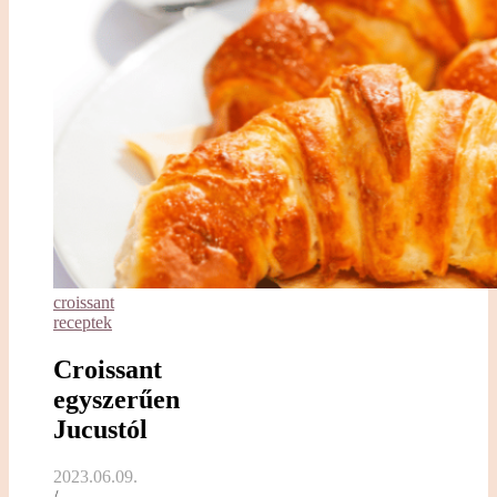
croissant
receptek
Croissant
egyszerűen
Jucustól
2023.06.09.
/