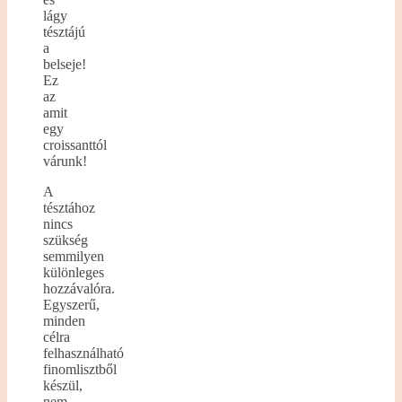
lágy
tésztájú
a
belseje!
Ez
az
amit
egy
croissanttól
várunk!
A
tésztához
nincs
szükség
semmilyen
különleges
hozzávalóra.
Egyszerű,
minden
célra
felhasználható
finomlisztből
készül,
nem