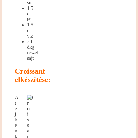
só
1,5
dl
tej
1,5
dl
víz
20
dkg
reszelt
sajt
Croissant
elkészítése:
A
t
e
j
b
e
n
k