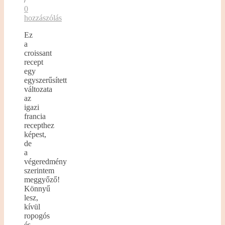
0
hozzászólás
Ez
a
croissant
recept
egy
egyszerűsített
változata
az
igazi
francia
recepthez
képest,
de
a
végeredmény
szerintem
meggyőző!
Könnyű
lesz,
kívül
ropogós
és