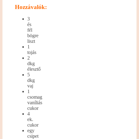
Hozzávalók:
3
és
fél
bögre
liszt
1
tojás
2
dkg
élesztő
5
dkg
vaj
1
csomag
vaníliás
cukor
4
ek.
cukor
egy
csipet