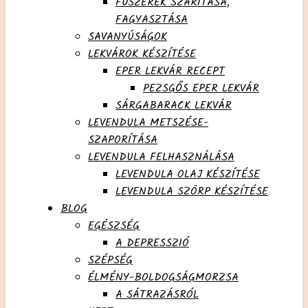
FŰSZEREK SZÁRÍTÁSA,
FAGYASZTÁSA
SAVANYÚSÁGOK
LEKVÁROK KÉSZÍTÉSE
EPER LEKVÁR RECEPT
PEZSGŐS EPER LEKVÁR
SÁRGABARACK LEKVÁR
LEVENDULA METSZÉSE-
SZAPORÍTÁSA
LEVENDULA FELHASZNÁLÁSA
LEVENDULA OLAJ KÉSZÍTÉSE
LEVENDULA SZÖRP KÉSZÍTÉSE
BLOG
EGÉSZSÉG
A DEPRESSZIÓ
SZÉPSÉG
ÉLMÉNY-BOLDOGSÁGMORZSA
A SÁTRAZÁSRÓL