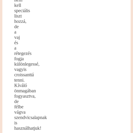
kell
speciális
liszt
hozzá,
de
a
vaj
és
a
rétegezés
fogja
különlegessé,
vagyis
croissanttá
tenni.
Kíváló
önmagában
fogyasztva,
de
félbe
vágva
szendvicsalapnak
is
használhatjuk!